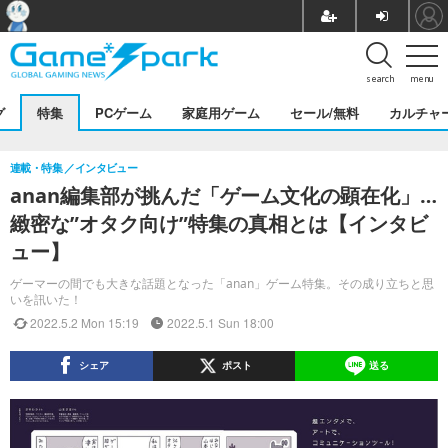
search
menu
グ
特集
PCゲーム
家庭用ゲーム
セール/無料
カルチャ
連載・特集
インタビュー
anan編集部が挑んだ「ゲーム文化の顕在化」…
緻密な”オタク向け”特集の真相とは【インタビ
ュー】
ゲーマーの間でも大きな話題となった「anan」ゲーム特集。その成り立ちと思
いを訊いた！
2022.5.2 Mon 15:19
2022.5.1 Sun 18:00
シェア
ポスト
送る