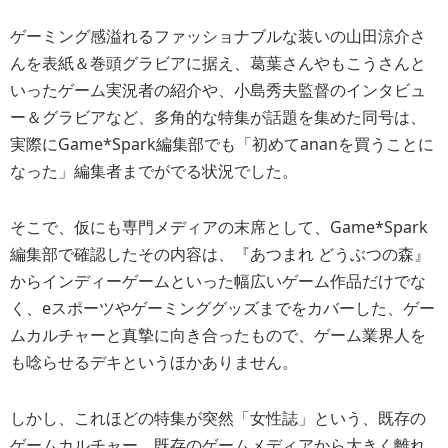
ゲーミング感溢れるファッショナブルな装いの山田涼介さ
んを表紙＆巻頭グラビアに据え、葛葉さんやもこうさんと
いったゲーム実況者の紹介や、小島秀夫監督のインタビュ
ー＆グラビアなど、多角的な特集が話題を集めた同号は、
実際にGame*Spark編集部でも「初めてananを買うことに
なった」編集者までがでる状況でした。
そこで、仮にも専門メディアの末席として、Game*Spark
編集部で確認したその内容は、『あつまれ どうぶつの森』
からインディーゲームといった幅広いゲーム作品だけでな
く、eスポーツやゲーミンググッズまでをカバーした、ゲー
ムカルチャーと真摯に向き合ったもので、ゲーム業界人を
も唸らせるデキというほかありません。
しかし、これほどの特集が突然「女性誌」という、既存の
ゲームカルチャー、既存のゲームメディアから大きく離れ