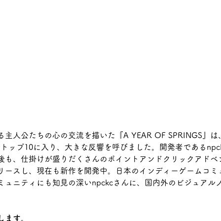
公たちの心の交流を描いた『A YEAR OF SPRINGS』は、Goog
l 2022でトップ10に入り、大きな反響を呼びました。開発者であるn
も、仕掛けが盛りだくさんのポイントアンドクリックアドベンチャ
ark』をリリースし、現在も新作を開発中。日本のインディーゲームコ
ミュニティにも知見の深いnpckcさんに、国内外のビジュアル
します。