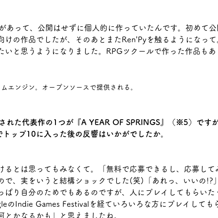
興味があって、公開はせずに個人的に作っていたんです。初めて公開し
けの作品でしたが、そのあとまたRen’Pyを触るようになっ
たいと思うようになりました。RPGツクールで作った作品もあ
ームエンジン。オープンソースで提供される。
れた代表作の1つが『A YEAR OF SPRINGS』（※5）ですが、Go
l 2022でトップ10に入った後の反響はいかがでしたか。
けるとは思ってもみなくて。「無料で応募できるし、応募して
ので、実をいうと結構ショックでした(笑)「あれっ、いいの!?
っぱり自分のためでもあるのですが、人にプレイしてもらいた
eのIndie Games Festivalを経ていろいろな方にプレイし
何とかなるかも」と思えましたね。