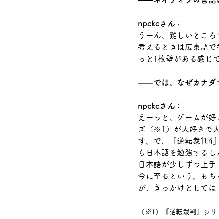
――ネイティブの言語
npckcさん：
うーん、難しいところ
考えるときは広東語で
っと1枚壁がある感じ
――では、なぜカナダ
npckcさん：
えーっと、ゲームが好
ズ（※1）が大好きで
す。で、『逆転裁判4
ら日本語を勉強するし
日本語が少しずつ上手
今に至るという。もち
が、きっかけとしては
（※1）『逆転裁判』シリ