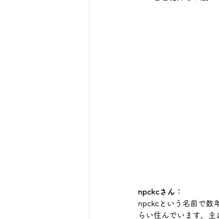
npckcさん：
npckcという名前で
らい住んでいます。主に