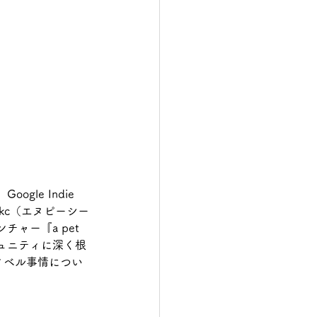
le Indie 
pckc（エヌピーシー
ー『a pet 
ミュニティに深く根
ノベル事情につい