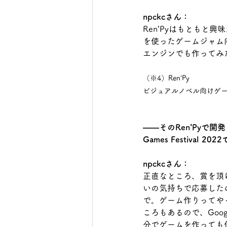
npckcさん：
Ren’Pyはもともと
を使ったゲームジャム向
エンジンでも作ってみ
（※4）Ren’Py
ビジュアルノベル向けゲ
――そのRen’Pyで開発さ
Games Festiva
npckcさん：
正直なところ、賞を頂
いの気持ちで応募した
で。ゲーム作りってや
ころもあるので、Googl
分でゲームを作っても