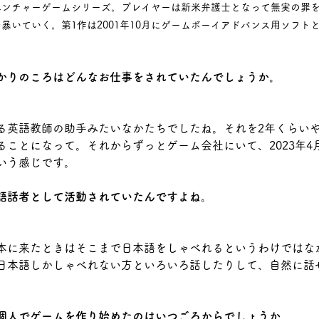
ベンチャーゲームシリーズ。プレイヤーは新米弁護士となって無実の罪
暴いていく。第1作は2001年10月にゲームボーイアドバンス用ソフト
かりのころはどんなお仕事をされていたんでしょうか。
る英語教師の助手みたいなかたちでしたね。それを2年くらい
ることになって。それからずっとゲーム会社にいて、2023年4
いう感じです。
語話者として活動されていたんですよね。
本に来たときはそこまで日本語をしゃべれるというわけではな
日本語しかしゃべれない方といろいろ話したりして、自然に話
個人でゲームを作り始めたのはいつごろからでしょうか。