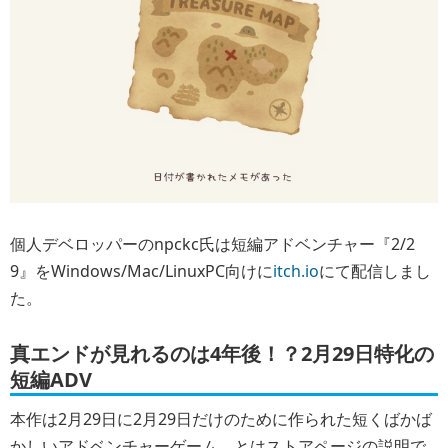
個人デベロッパーのnpckc氏は短編アドベンチャー『2/2
9』をWindows/Mac/LinuxPC向けに
itch.io
にて配信しまし
た。
真エンドが見れるのは4年後！？2月29日特化の
短編ADV
本作は2月29日に2月29日だけのために作られた短くばかば
かしいアドベンチャーゲーム。とはストアページの説明で