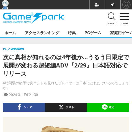
search
menu
ホーム
アクセスランキング
特集
PCゲーム
家庭用ゲー
PC
Windows
次に真相が知れるのは4年後か…うるう日限定で
展開が変わる超短編ADV『2/29』日本語対応で
リリース
6時間弱の猶予で真エンドを見れたプレイヤーは日本にどれだけいるのでしょう
か。
2024.3.1 Fri 21:30
シェア
ポスト
送る