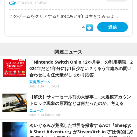
2024-03-01 13:45:40
このゲームをクリアするためにあと4年は生きてみるよ…
4
返信
関連ニュース
「Nintendo Switch Onlin 12か月券」の利用期限、2
024年だと1年分には1日少ない？うるう年絡みの問い
合わせにも任天堂がしっかり応答
家庭用ゲーム
2024.2.29 Thu 14:48
【解決】サマーセール前の大惨事……大規模アカウン
トロック現象の原因などは何だったのか、考える
ニュース
2021.6.13 Sun 12:00
ぬいぐるみが荒廃した世界を探索するACT『Sheepy:
A Short Adventure』がSteam/itch.ioで“圧倒的に好