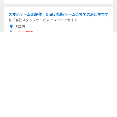
スマホゲームUI制作・Unity実装/ゲーム会社でのお仕事です
株式会社スタッフサービス エンジニアガイド
大阪府
時給2,700円～
派遣社員
「27卒」ゲーム周辺機器・コントローラーの組立スタッフ/
即入寮OK/駅チカ・資格取得支援・未経験歓迎・名古屋市中
区栄4丁目
株式会社ELシステム
愛知県
月給26万4,100円～32万円
正社員
ゲームマスターデータ管理/入力データ確認/土日祝休み
株式会社RIOT