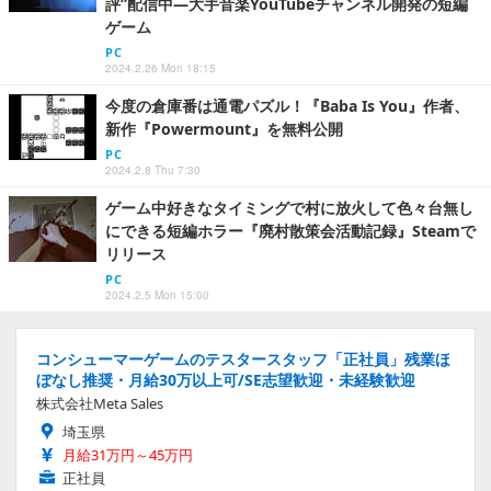
評”配信中―大手音楽YouTubeチャンネル開発の短編
ゲーム
PC
2024.2.26 Mon 18:15
今度の倉庫番は通電パズル！『Baba Is You』作者、
新作『Powermount』を無料公開
PC
2024.2.8 Thu 7:30
ゲーム中好きなタイミングで村に放火して色々台無し
にできる短編ホラー『廃村散策会活動記録』Steamで
リリース
PC
2024.2.5 Mon 15:00
コンシューマーゲームのテスタースタッフ「正社員」残業ほ
ぼなし推奨・月給30万以上可/SE志望歓迎・未経験歓迎
株式会社Meta Sales
埼玉県
月給31万円～45万円
正社員