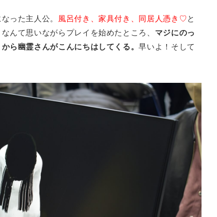
になった主人公。
風呂付き、家具付き、同居人憑き♡
と
）なんて思いながらプレイを始めたところ、
マジにのっ
うから幽霊さんがこんにちはしてくる。
早いよ！そして