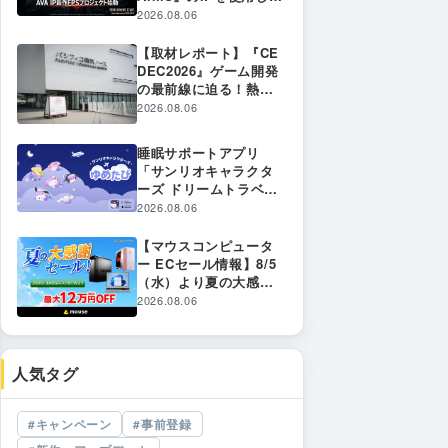
新作プロジェクトが始
2026.08.06
動！2026年内のサービ
ス開始に向けて制作発
【取材レポート】『CE
表 〜 あの熱狂が、再
DEC2026』ゲーム開発
び。FPSの「原体験」
の最前線に迫る！熱気
への回帰を目指す新プ
に包まれた会場の様子
2026.08.06
ロジェクトの全貌とは
と注目ブースをレポー
〜
ト
睡眠サポートアプリ
「サンリオキャラクタ
ーズ ドリームトラベル
～ゆめたび～」をリリ
2026.08.06
ース
【マウスコンピュータ
ー ECセール情報】8/5
（水）より夏の大感謝
セールを開始
2026.08.06
人気タグ
キャンペーン
事前登録