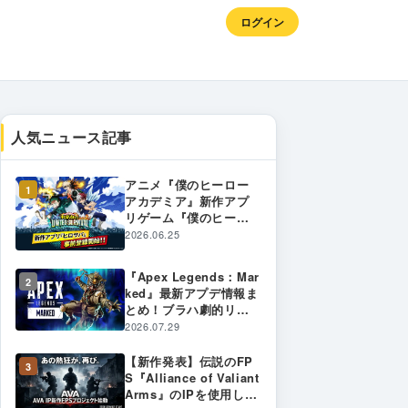
ログイン
人気ニュース記事
アニメ『僕のヒーロー
1
アカデミア』新作アプ
リゲーム『僕のヒーロ
ーアカデミア UNITED
2026.06.25
SURVIVAL』（略称
「ヒロサバ」）が全世
『Apex Legends：Mar
界同時事前登録受付を
2
ked』最新アプデ情報ま
開始！
とめ！ブラハ劇的リワ
ーク・仕分け工場復
2026.07.29
活・開発インタビュー
まで徹底解説！
【新作発表】伝説のFP
3
S『Alliance of Valiant
Arms』のIPを使用した