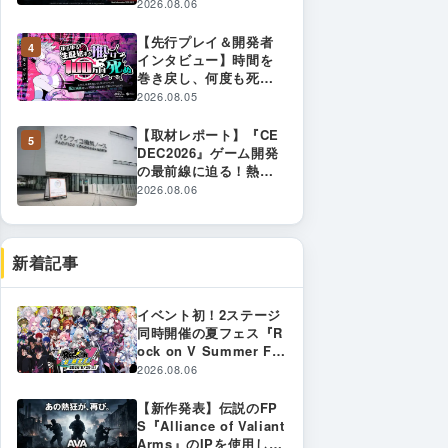
新作プロジェクトが始
2026.08.06
動！2026年内のサービ
ス開始に向けて制作発
【先行プレイ＆開発者
4
表 〜 あの熱狂が、再
インタビュー】時間を
び。FPSの「原体験」
巻き戻し、何度も死ん
への回帰を目指す新プ
でしまうヒロインを救
2026.08.05
ロジェクトの全貌とは
え！ 「ゆるゆる生配信
〜
する推しは100万回死
【取材レポート】『CE
5
ぬ」
DEC2026』ゲーム開発
の最前線に迫る！熱気
に包まれた会場の様子
2026.08.06
と注目ブースをレポー
ト
新着記事
イベント初！2ステージ
同時開催の夏フェス『R
ock on V Summer Fe
s』8月29日（土）開催
2026.08.06
決定！
【新作発表】伝説のFP
S『Alliance of Valiant
Arms』のIPを使用した