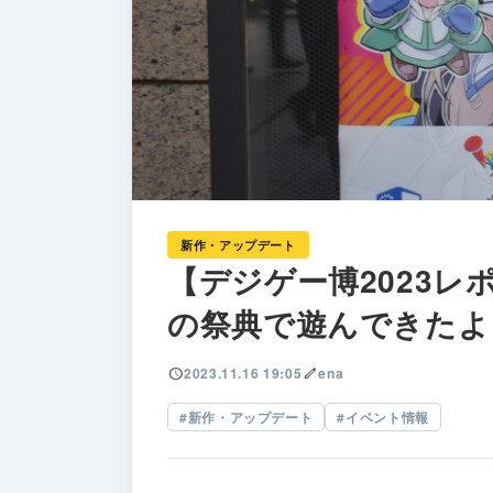
新作・アップデート
【デジゲー博2023
の祭典で遊んできたよ
schedule
2023.11.16 19:05
edit
ena
新作・アップデート
イベント情報