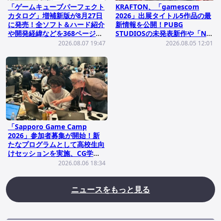
「ゲームキューブパーフェクト
KRAFTON、「gamescom
カタログ」増補新版が8月27日
2026」出展タイトル5作品の最
に発売！全ソフト＆ハード紹介
新情報を公開！PUBG
や開発経緯などを368ページの
STUDIOSの未発表新作や「NO
大ボリュームで掲載
LAW」など
2026.08.07 19:47
2026.08.05 12:01
「Sapporo Game Camp
2026」参加者募集が開始！新
たなプログラムとして高校生向
けセッションを実施、CG学
校・企業ブースも設置
2026.08.06 18:34
ニュースをもっと見る