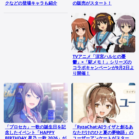
クなどの登場キャラも紹介
の販売がスタート！
TVアニメ「涼宮ハルヒの憂
鬱」×「駅メモ！」シリーズの
コラボキャンペーンが9月2日よ
り開催！
「プロセカ」一歌の誕生日を記
「RyzaChat:AIライザと創るあ
念したイベント「HAPPY
なただけのひと夏の夢物語」の
BIRTHDAY 星乃 一歌 2026」が
ユーザーアンケートがスター