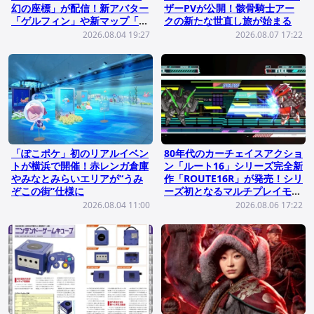
幻の座標」が配信！新アバター
ザーPVが公開！骸骨騎士アー
「ゲルフィン」や新マップ「ア
クの新たな世直し旅が始まる
エテルナ島」が登場
2026.08.04 19:27
2026.08.07 17:22
「ぽこポケ」初のリアルイベン
80年代のカーチェイスアクショ
トが横浜で開催！赤レンガ倉庫
ン「ルート16」シリーズ完全新
やみなとみらいエリアが“うみ
作「ROUTE16R」が発売！シリ
ぞこの街”仕様に
ーズ初となるマルチプレイモー
ドを搭載
2026.08.04 11:00
2026.08.06 17:22