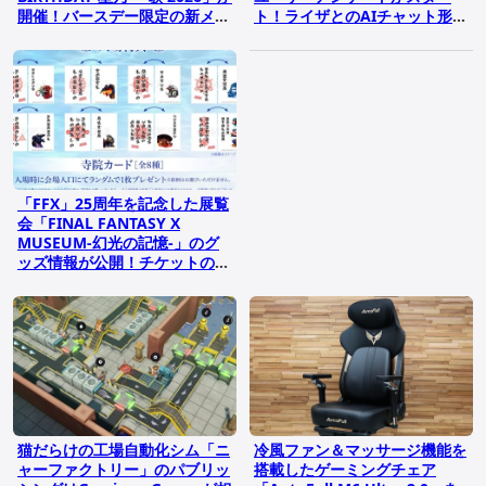
開催！バースデー限定の新メン
ト！ライザとのAIチャット形式
バーも
RPG、いまの率直な気持ちは？
「FFX」25周年を記念した展覧
会「FINAL FANTASY X
MUSEUM-幻光の記憶-」のグ
ッズ情報が公開！チケットの販
売もスタート
猫だらけの工場自動化シム「ニ
冷風ファン＆マッサージ機能を
ャーファクトリー」のパブリッ
搭載したゲーミングチェア