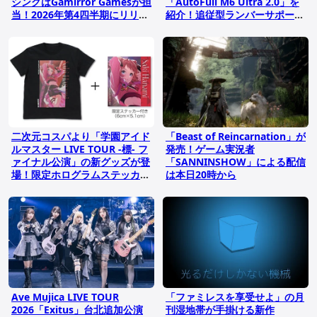
シングはGamirror Gamesが担
「AutoFull M6 Ultra 2.0」を
当！2026年第4四半期にリリー
紹介！追従型ランバーサポート
ス予定
で座り心地も快適
二次元コスパより「学園アイド
「Beast of Reincarnation」が
ルマスター LIVE TOUR -標- フ
発売！ゲーム実況者
ァイナル公演」の新グッズが登
「SANNINSHOW」による配信
場！限定ホログラムステッカー
は本日20時から
付きフルカラーTシャツがライ
ンナップ
Ave Mujica LIVE TOUR
「ファミレスを享受せよ」の月
2026「Exitus」台北追加公演
刊湿地帯が手掛ける新作