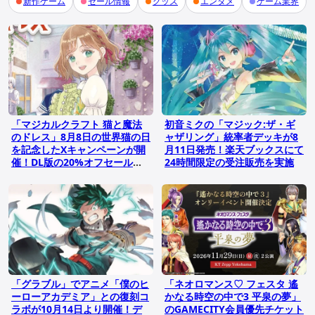
新作ゲーム
セール情報
グッズ
エンタメ
ゲーム業界
「マジカルクラフト 猫と魔法
初音ミクの「マジック:ザ・ギ
のドレス」8月8日の世界猫の日
ャザリング」統率者デッキが8
を記念したXキャンペーンが開
月11日発売！楽天ブックスにて
催！DL版の20%オフセールも
24時間限定の受注販売を実施
実施中
「グラブル」でアニメ「僕のヒ
「ネオロマンス♡ フェスタ 遙
ーローアカデミア」との復刻コ
かなる時空の中で3 平泉の夢」
ラボが10月14日より開催！デ
のGAMECITY会員優先チケット