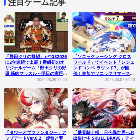
注目ゲーム記事
「野田クリの野望」がTGS2026
「ソニックレーシング クロス
に2年連続で出展！番組初のオ
ワールド」でイベント「レジェ
リジナルゲーム「野田クリの野
ンドコンペ ラウンド7」が開
望 筋肉マッスル～明日の家臣
催！参加でソニックサマーステ
は君だ～」を世界最速で体験で
ッカーが貰える
2026.08.09 16:00
2026.08.07 16:10
きる
「タワーオブファンタジー」ア
「骸骨騎士様、只今異世界へお
ップデートVer.6.2「虚無と夢
出掛け中 SKULL BRAVE」ティ