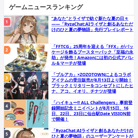
ゲームニュースランキング
“あなた”とライザで紡ぐ新たな夏の日々
――「RyzaChat:AIライザと創るあなただ
けのひと夏の夢物語」先行プレイレポート
「FFTCG」25周年を迎える「FFX」がパッ
ケージを飾るブースターパック「至福の永
劫」が発売！Amazonには初の公式アパレ
ル＆マーチが登場
「ブルアカ」×ZOZOTOWNによるコラボ
アイテムの受注販売が8月13日より開始！
ブラックミリタリーをコンセプトにしたヒ
ナ、アコ、イオリ、チナツが登場
「ハイキュー!! ALL Challengers」事前登
録開始記念ミニイベントが8月15日、16
日、22日、23日に仙台駅Date VISION前
で開催！
「RyzaChat:AIライザと創るあなただけの
ひと夏の夢物語」のユーザーアンケートが