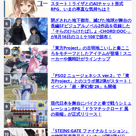
スタート！ライザとのAIチャット形式
RPG、いまの率直な気持ちは？
閉ざされた地下都市、滅びた地球が舞台の
長編SFビジュアルノベル2作品を収録した
「そらのひらけたばしょ -CHORD:OOC-」
が8月16日のコミケ108で頒布！
「東方Project」の古明地こいしと秦ここ
ろをモチーフとしたアイテムが登場！スニ
ーカーや腕時計がラインナップ
「PSO2 ニュージェネシス ver.2」で「東
方Project」とのコラボ第2弾がスタート！
イベント「超・夢幻祭'26」も開催
現代日本を舞台にバイクと拳で戦うシミュ
レーションRPG「ドラマチックロード 風
の発端」が正式リリース！
「STEINS;GATE ファイナルミッション」