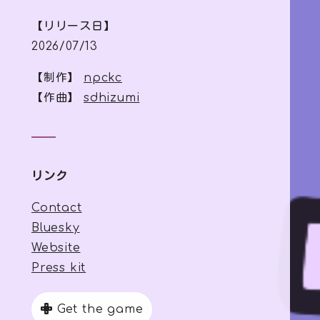
【リリース日】
2026/07/13
【制作】
npckc
【作曲】
sdhizumi
リンク
Contact
Bluesky
Website
Press kit
Get the game